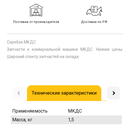
Поставки от производителя
Доставка по РФ
Скребок МКДС
Запчасти к коммунальной машине МКДС. Низкие цены.
Широкий спектр запчастей на складе.
Технические характеристики
Доставка
Применяемость
МКДС
Масса, кг
1,5