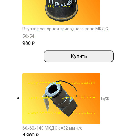
Втулка распорная приводного вала МКДС
50х54
980 ₽
Купить
Буж
60х60х140 МКДС d=32 мм н/о
4 980 ₽