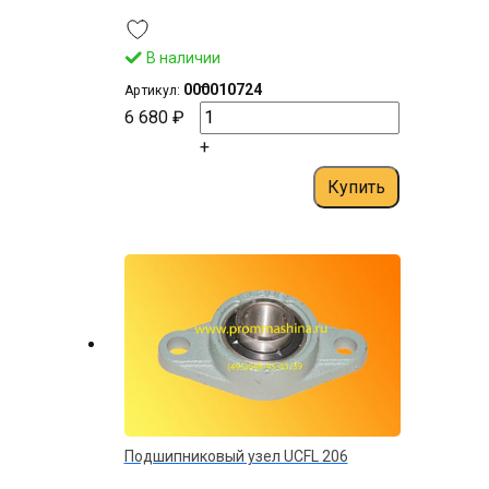
В наличии
–
000010724
Артикул:
6 680 ₽
+
Купить
Подшипниковый узел UСFL 206