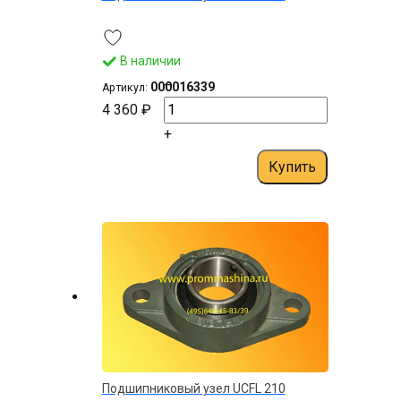
В наличии
–
000016339
Артикул:
4 360 ₽
+
Купить
Подшипниковый узел UСFL 210