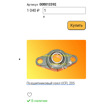
–
000013392
Артикул:
1 040 ₽
+
Купить
Подшипниковый узел UCFL 205
В наличии