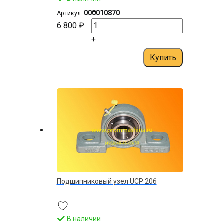
–
000010870
Артикул:
6 800 ₽
+
Купить
Подшипниковый узел UCP 206
В наличии