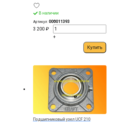
В наличии
–
000011393
Артикул:
3 200 ₽
+
Купить
Подшипниковый узел UСF 210