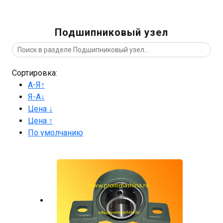
Подшипниковый узел
Сортировка:
А-Я↑
Я-А↓
Цена ↓
Цена ↑
По умолчанию