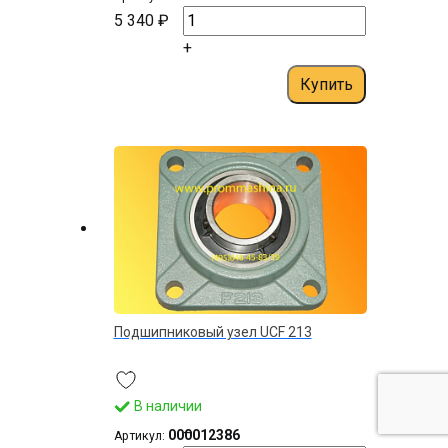
5 340 ₽
+
Купить
Подшипниковый узел UCF 213
В наличии
–
000012386
Артикул: