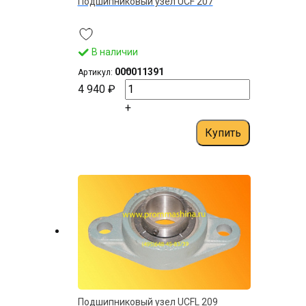
Подшипниковый узел UCF 207
В наличии
–
000011391
Артикул:
4 940 ₽
+
Купить
Подшипниковый узел UСFL 209