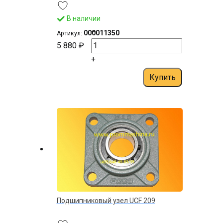
В наличии
–
000011350
Артикул:
5 880 ₽
+
Купить
Подшипниковый узел UСF 209