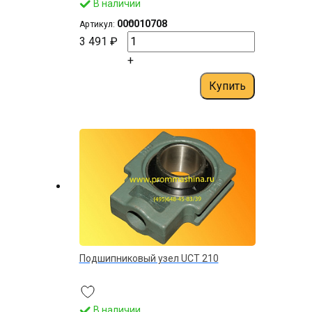
В наличии
–
000010708
Артикул:
3 491 ₽
+
Купить
Подшипниковый узел UCT 210
В наличии