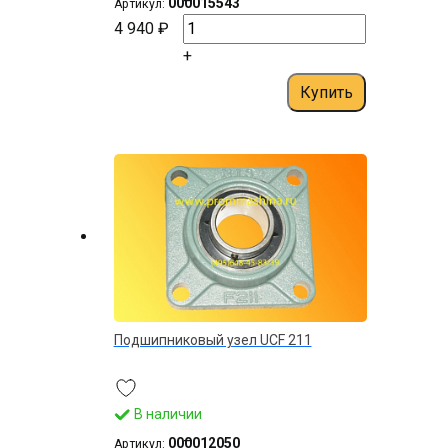
–
000015543
Артикул:
4 940 ₽
+
Купить
Подшипниковый узел UCF 211
В наличии
–
000012050
Артикул: