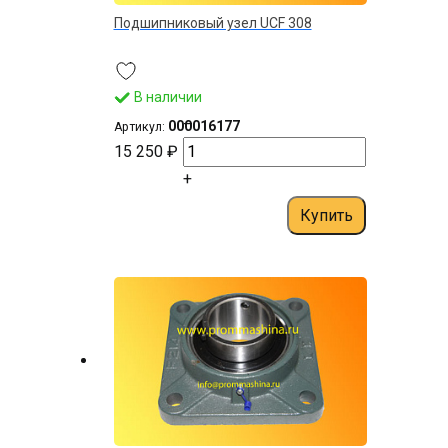
Подшипниковый узел UСF 308
В наличии
–
000016177
Артикул:
15 250 ₽
+
Купить