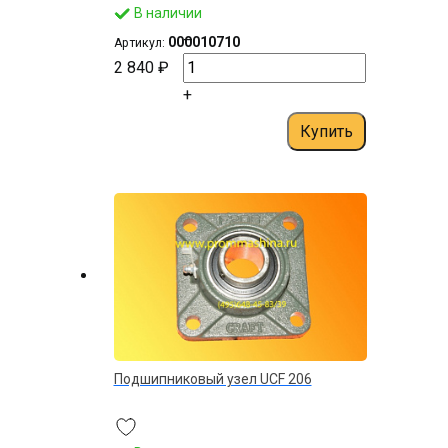
В наличии
–
000010710
Артикул:
2 840 ₽
+
Купить
Подшипниковый узел UCF 206