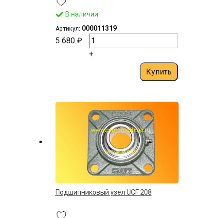
В наличии
–
000011319
Артикул:
5 680 ₽
+
Купить
Подшипниковый узел UСF 208