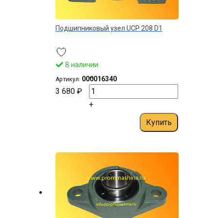
Подшипниковый узел UСP 208 D1
В наличии
–
000016340
Артикул:
3 680 ₽
+
Купить