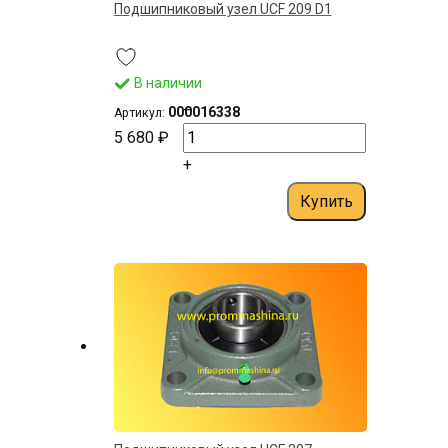
Подшипниковый узел UСF 209 D1
В наличии
–
000016338
Артикул:
5 680 ₽
+
Купить