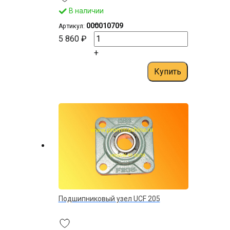
В наличии
–
000010709
Артикул:
5 860 ₽
+
Купить
Подшипниковый узел UСF 205