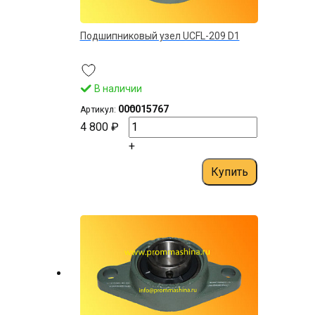
Подшипниковый узел UCFL-209 D1
В наличии
–
000015767
Артикул:
4 800 ₽
+
Купить