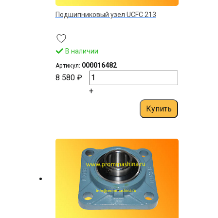
Подшипниковый узел UCFС 213
В наличии
–
000016482
Артикул:
8 580 ₽
+
Купить