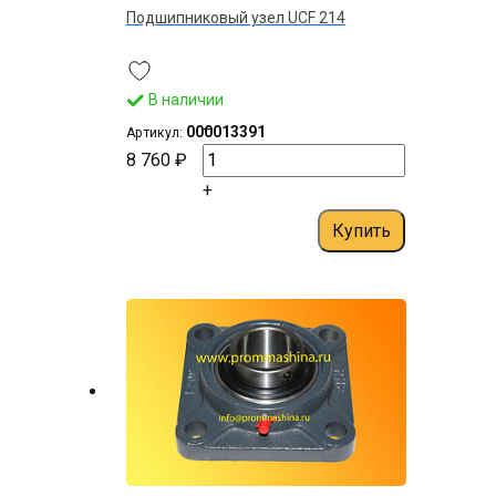
Подшипниковый узел UCF 214
В наличии
–
000013391
Артикул:
8 760 ₽
+
Купить