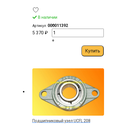
В наличии
–
000011392
Артикул:
5 370 ₽
+
Купить
Подшипниковый узел UСFL 208