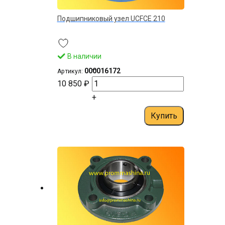
Подшипниковый узел UCFCE 210
В наличии
–
000016172
Артикул:
10 850 ₽
+
Купить