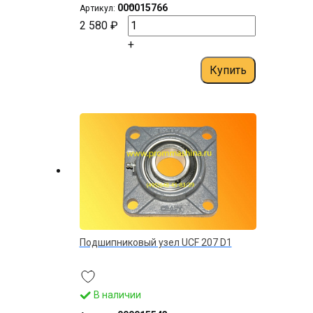
–
000015766
Артикул:
2 580 ₽
+
Купить
Подшипниковый узел UCF 207 D1
В наличии