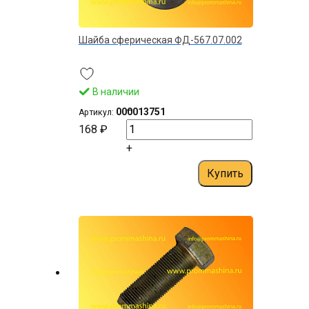
Шайба сферическая ФД-567.07.002
В наличии
–
000013751
Артикул:
168 ₽
+
Купить