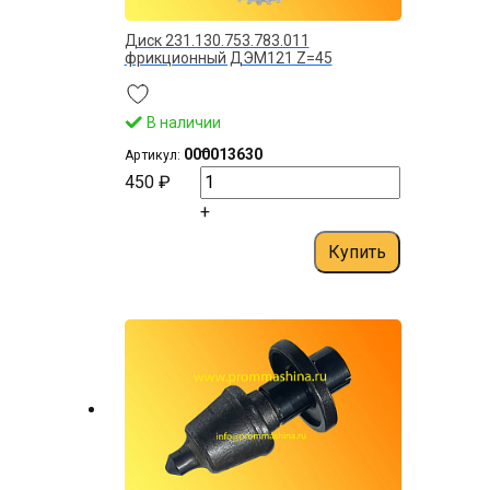
Диск 231.130.753.783.011
фрикционный ДЭМ121 Z=45
В наличии
–
000013630
Артикул:
450 ₽
+
Купить