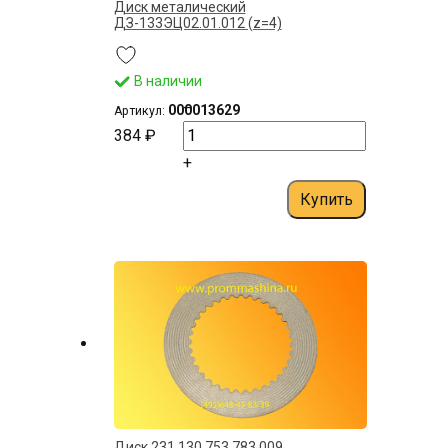
Диск металический
ДЗ-133ЭЦ02.01.012 (z=4)
В наличии
–
000013629
Артикул:
384 ₽
+
Купить
Диск 231.130.753.783.009