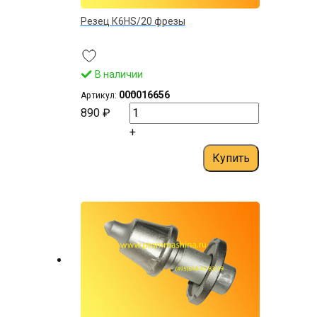
Резец К6HS/20 фрезы
В наличии
–
000016656
Артикул:
890 ₽
+
Купить