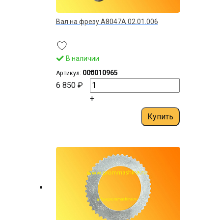
Вал на фрезу А8047А.02.01.006
В наличии
–
000010965
Артикул:
6 850 ₽
+
Купить