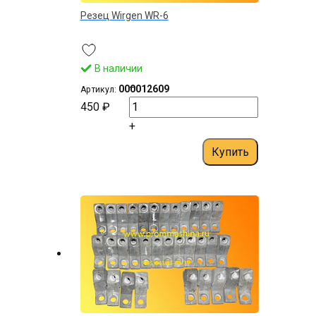
Резец Wirgen WR-6
В наличии
–
000012609
Артикул:
450 ₽
+
Купить