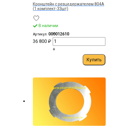
Кронштейн с резцедержателем 804А
(1 комплект-33шт)
В наличии
–
000012610
Артикул:
36 800 ₽
+
Купить