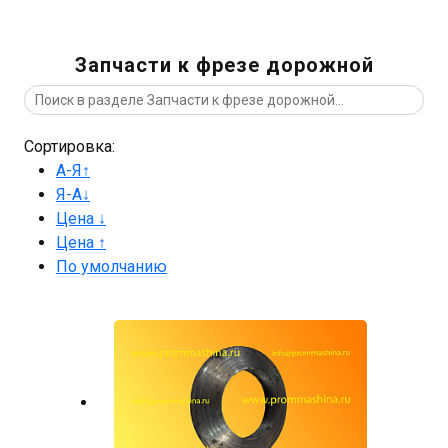
Запчасти к фрезе дорожной
Сортировка:
А-Я↑
Я-А↓
Цена ↓
Цена ↑
По умолчанию