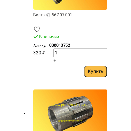
Болт ФД-567.07.001
В наличии
–
000013752
Артикул:
320 ₽
+
Купить