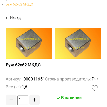
/
Буж 62х62 МКДС
Назад
Буж 62х62 МКДС
Артикул:
000011651
Страна производитель:
РФ
Вес (кг):
1,6
В наличии
–
+