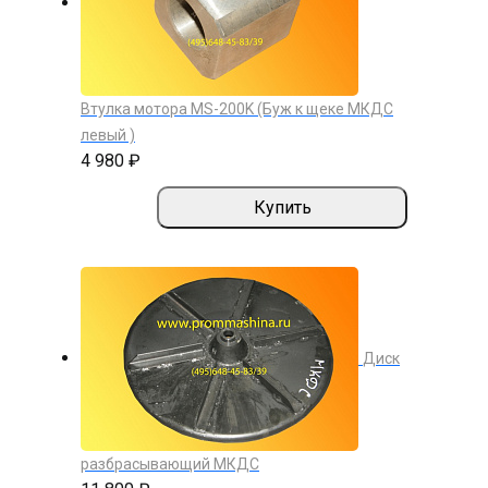
Втулка мотора MS-200K (Буж к щеке МКДС
левый )
4 980 ₽
Купить
Диск
разбрасывающий МКДС