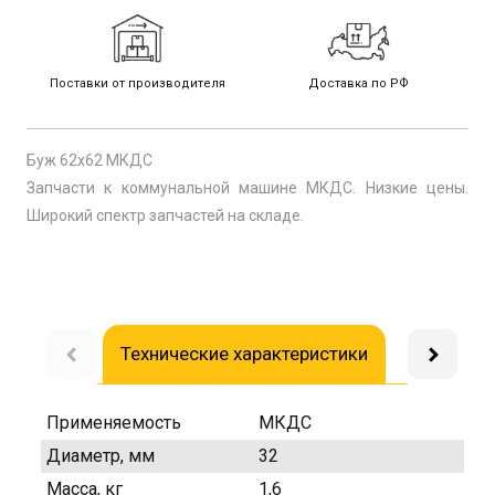
Поставки от производителя
Доставка по РФ
Буж 62х62 МКДС
Запчасти к коммунальной машине МКДС. Низкие цены.
Широкий спектр запчастей на складе.
Технические характеристики
Доставка
Применяемость
МКДС
Диаметр, мм
32
Масса, кг
1,6