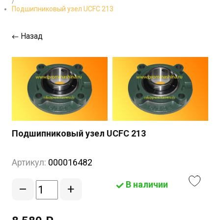
/
Подшипниковый узел UCFС 213
Назад
Подшипниковый узел UCFС 213
Артикул:
000016482
В наличии
–
+