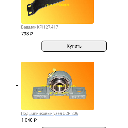
Башмак КРН 27.417
798 ₽
Купить
Подшипниковый узел UCP 206
1 040 ₽