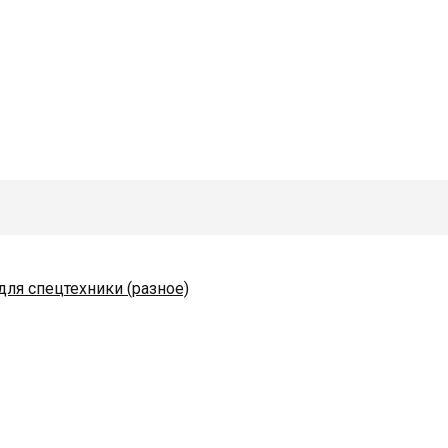
для спецтехники (разное)
одяные и комплектующие
коразбрасывателей