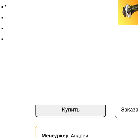
Контакты
Техпластина ТМКЩ
Фильтры и фильтрующие элементы
Цепи
Краны шаровые
Фильтр масляный в сб. МКМ, МКЗ RF
–
+
6 600 ₽
Купить
Заказа
Менеджер:
Андрей