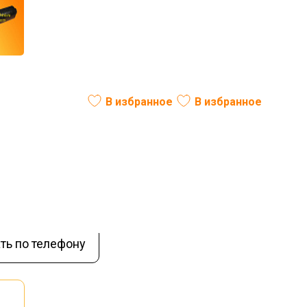
A230CV186405CS
В избранное
В избранное
В наличии
ть по телефону