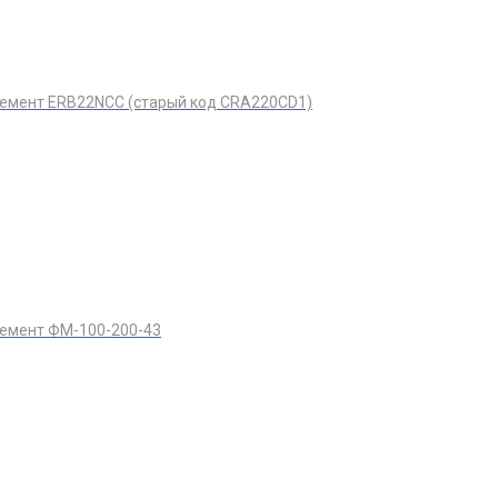
емент ERB22NCC (старый код CRA220CD1)
емент ФМ-100-200-43