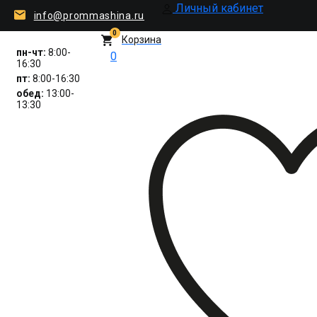
Личный кабинет
info@prommashina.ru
0
Корзина
пн-чт:
8:00-
0
16:30
пт:
8:00-16:30
обед:
13:00-
13:30