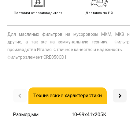
Поставки от производителя
Доставка по РФ
Для масляных фильтров на мусоровозы МКМ, МКЗ и
другие, а так же на коммунальную технику. Фильтр
производства Италия. Отличное качество и надежность.
Фильтроэлемент CRE050CD1
Технические характеристики
Доставка
Размер,мм
10-99х41х205К