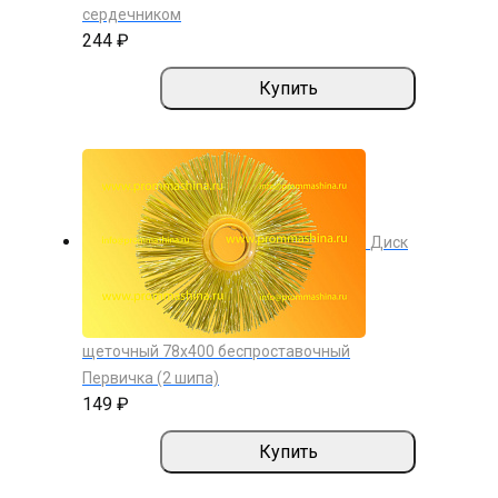
сердечником
244 ₽
Купить
Диск
щеточный 78х400 беспроставочный
Первичка (2 шипа)
149 ₽
Купить