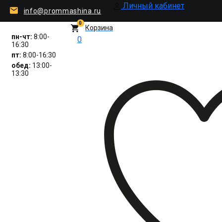
Личный кабинет
info@prommashina.ru
0
Корзина
пн-чт:
8:00-
0
16:30
пт:
8:00-16:30
обед:
13:00-
13:30