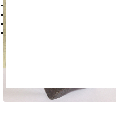
Контакты
Техпластина ТМКЩ
Фильтры и фильтрующие элементы
Цепи
Краны шаровые