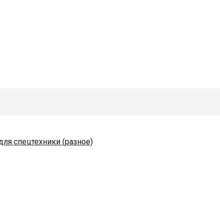
для спецтехники (разное)
одяные и комплектующие
коразбрасывателей