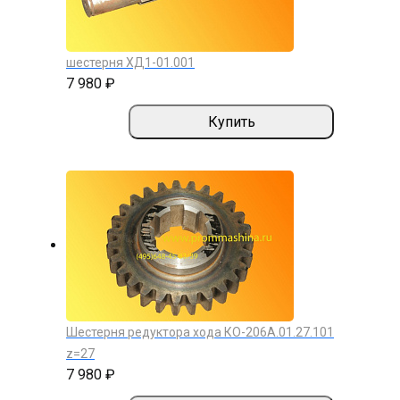
шестерня ХД1-01.001
7 980 ₽
Купить
Шестерня редуктора хода КО-206А.01.27.101
z=27
7 980 ₽