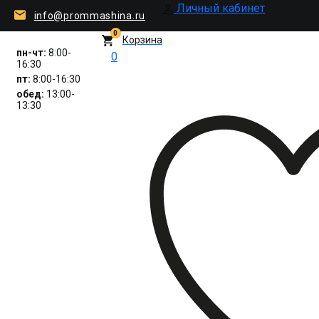
Личный кабинет
info@prommashina.ru
0
Корзина
пн-чт:
8:00-
0
16:30
пт:
8:00-16:30
обед:
13:00-
13:30