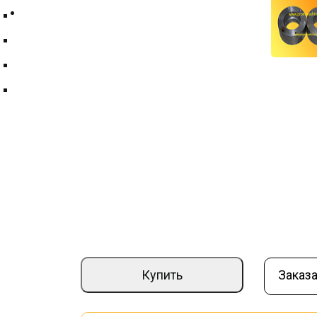
Контакты
Техпластина ТМКЩ
Фильтры и фильтрующие элементы
Цепи
Краны шаровые
Стакан кронштейна МК 05.10.000 (пра
Артикул:
000016549
Страна производите
–
+
5 380 ₽
Купить
Заказа