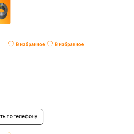
вый)
В избранное
В избранное
ль:
РФ
Вес (кг):
1,9
В наличии
ть по телефону