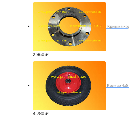
Крышка кор
2 860 ₽
Колесо 4х8
4 780 ₽