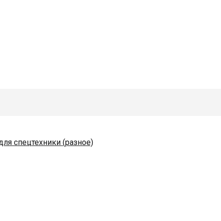
для спецтехники (разное)
одяные и комплектующие
льмаш
коразбрасывателей