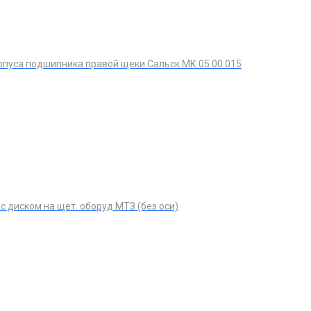
пуса подшипника правой щеки Сальск МК 05.00.015
 с диском на щет. оборуд МТЗ (без оси)