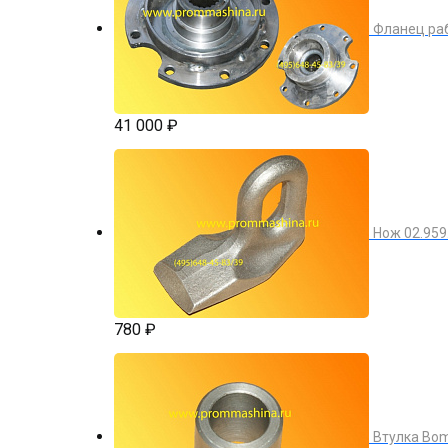
Фланец ра
41 000 ₽
Нож 02.959
780 ₽
Втулка Bom