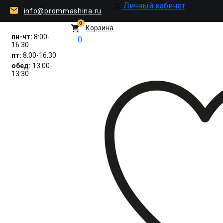
Личный кабинет
info@prommashina.ru
0
Корзина
пн-чт:
8:00-
0
16:30
пт:
8:00-16:30
обед:
13:00-
13:30