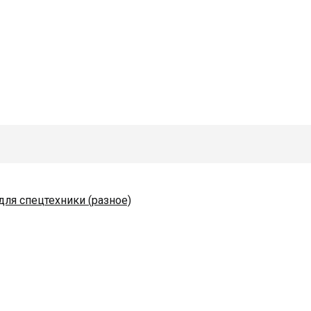
для спецтехники (разное)
одяные и комплектующие
коразбрасывателей