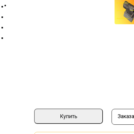
Контакты
Техпластина ТМКЩ
Фильтры и фильтрующие элементы
Цепи
Краны шаровые
Нож 42594.01
Артикул:
000017618
–
+
3 500 ₽
Купить
Заказа