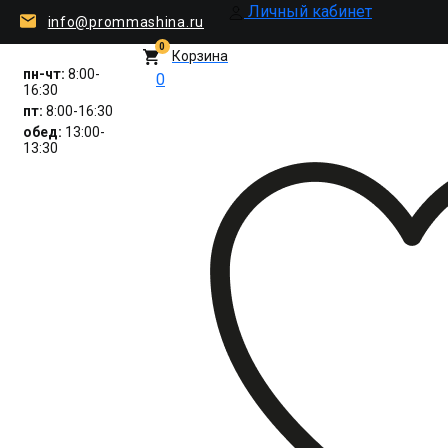
Личный кабинет
info@prommashina.ru
0
Корзина
пн-чт:
8:00-
0
16:30
пт:
8:00-16:30
обед:
13:00-
13:30