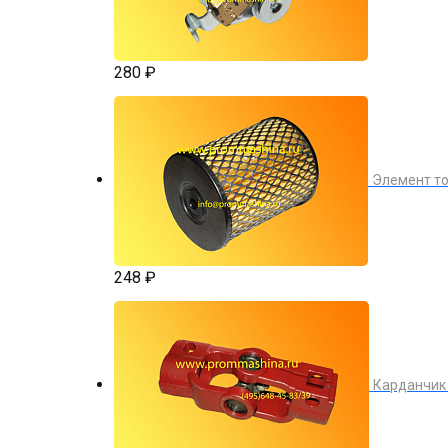
280 ₽
Элемент то
248 ₽
Карданчик