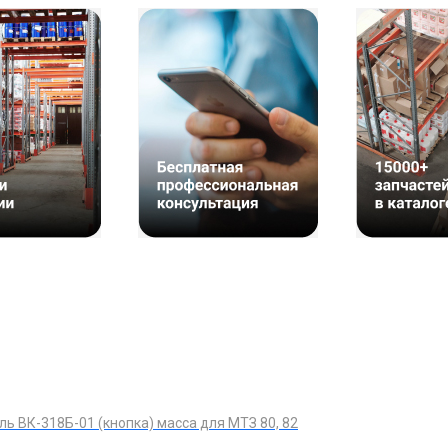
ь ВК-318Б-01 (кнопка) масса для МТЗ 80, 82