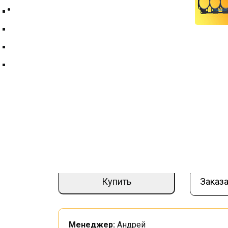
Контакты
Техпластина ТМКЩ
Фильтры и фильтрующие элементы
Цепи
Прокладка ГБЦ (Д-240) 50-1003020-А
Краны шаровые
Артикул:
000005038
Вес (кг):
0,2
–
+
236 ₽
Купить
Заказа
Менеджер:
Андрей