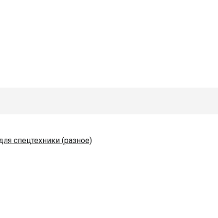
для спецтехники (разное)
одяные и комплектующие
коразбрасывателей