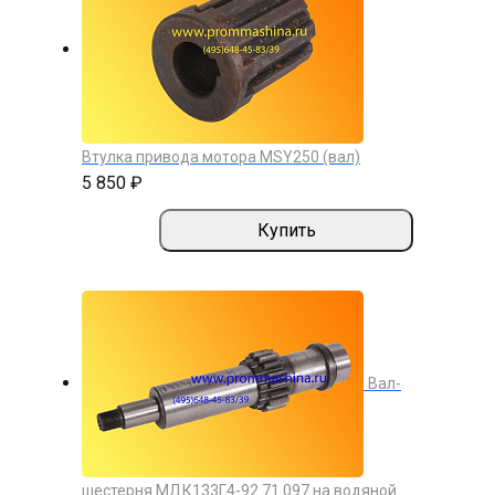
Втулка привода мотора MSY250 (вал)
5 850 ₽
Купить
Вал-
шестерня МДК133Г4-92.71.097 на водяной