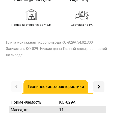
Бесплатная доставка до ТК
Подбор по фото
Поставки от производителя
Доставка по РФ
Плита монтажная гидропривода КО-829А.54.02.300
Запчасти к КО-829. Низкие цены Полный спектр запчастей
на складе.
Технические характеристики
Доставка
Применяемость
КО-829А
Масса, кг
11