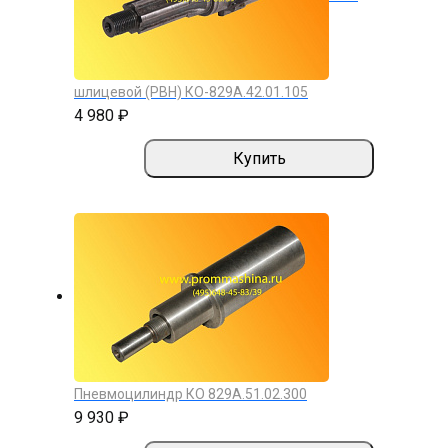
шлицевой (РВН) КО-829А.42.01.105
4 980 ₽
Купить
Пневмоцилиндр КО 829А.51.02.300
9 930 ₽