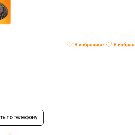
ривода щетки коническая)
В избранное
В избра
ль:
РФ
Вес (кг):
5
В наличии
ть по телефону