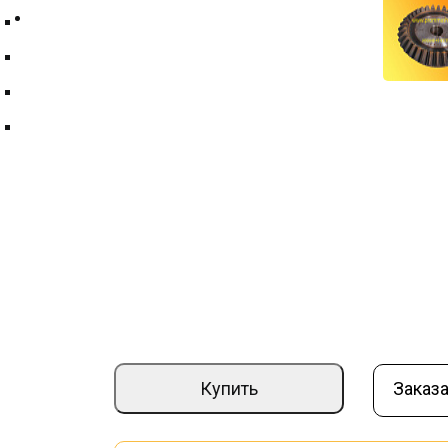
Контакты
Техпластина ТМКЩ
Фильтры и фильтрующие элементы
Цепи
Краны шаровые
Шестерня ПМ20-821.016 (редуктора п
Артикул:
000000833
Страна производите
–
+
7 950 ₽
Купить
Заказа