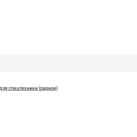
для спецтехники (разное)
одяные и комплектующие
коразбрасывателей
)