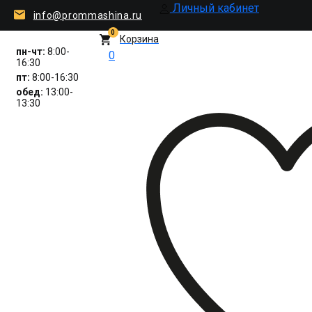
Личный кабинет
info@prommashina.ru
0
Корзина
пн-чт:
8:00-
0
16:30
пт:
8:00-16:30
обед:
13:00-
13:30