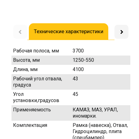
Технические характеристики
Доставка
Рабочая полоса, мм
3700
Высота, мм
1250-550
Длина, мм
4100
Рабочий угол отвала,
43
градуса
Угол
45
установки,градусов
Применяемость
КАМАЗ, МАЗ, УРАЛ,
иномарки.
Комплектация
Рамка (навеска), Отвал,
Гидроцилиндр, плита
(спецбампер).