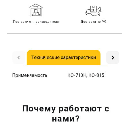
Поставки от производителя
Доставка по РФ
Технические характеристики
Доставка
Применяемость
КО-713Н, КО-815
Почему работают с
нами?