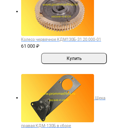
Колесо червячное КДМ130Б-31.20.000-01
61 000 ₽
Купить
Щека
правая КДМ-130Б в сборе