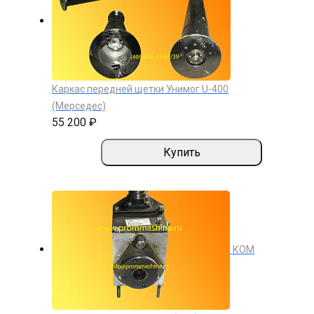
Каркас передней щетки Унимог U-400
(Мерседес)
55 200 ₽
Купить
КОМ