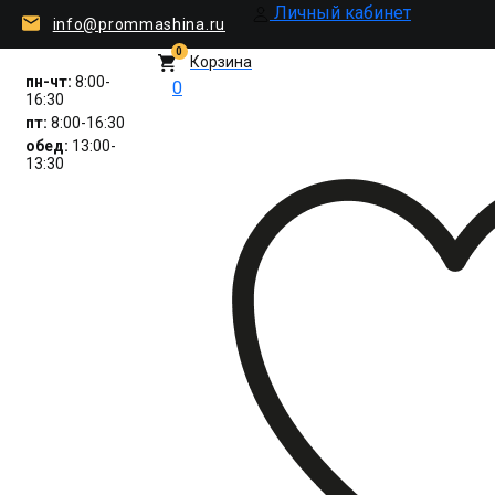
Личный кабинет
info@prommashina.ru
0
Корзина
пн-чт:
8:00-
0
16:30
пт:
8:00-16:30
обед:
13:00-
13:30