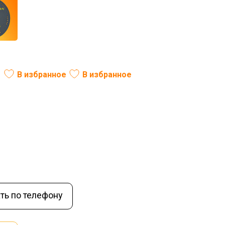
В избранное
В избранное
ль:
РФ
Вес (кг):
11
В наличии
ть по телефону