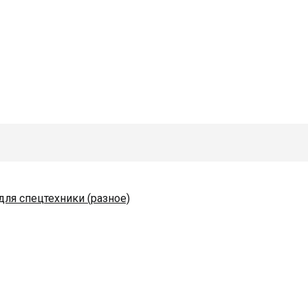
для спецтехники (разное)
одяные и комплектующие
коразбрасывателей