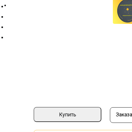
Контакты
Техпластина ТМКЩ
Фильтры и фильтрующие элементы
Цепи
Краны шаровые
Диск-РПМБ-07.02.001
Артикул:
000015122
Страна производите
–
+
8 920 ₽
Купить
Заказа