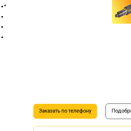
Контакты
Техпластина ТМКЩ
Фильтры и фильтрующие элементы
Цепи
Краны шаровые
Вал шлицевой РК12-0000035
Артикул:
000003453
Страна производите
–
+
2 800 ₽
— Цена последней продажи
Заказать по телефону
Подобр