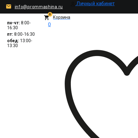
Личный кабинет
info@prommashina.ru
0
Корзина
пн-чт:
8:00-
0
16:30
пт:
8:00-16:30
обед:
13:00-
13:30