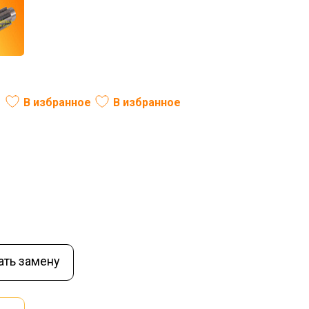
В избранное
В избранное
ль:
РФ
Вес (кг):
1,5
Нет в наличии
ать замену