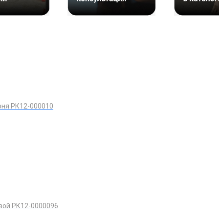
рня РК12-000010
вой РК12-0000096