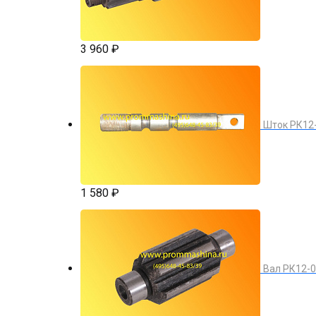
3 960 ₽
Шток РК12
1 580 ₽
Вал РК12-