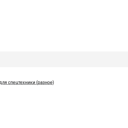
для спецтехники (разное)
одяные и комплектующие
коразбрасывателей