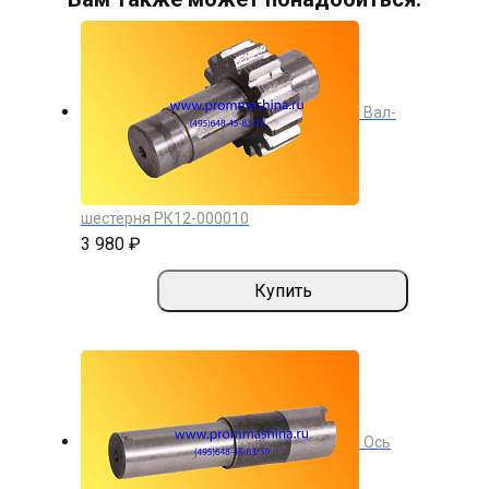
Вал-
шестерня РК12-000010
3 980 ₽
Купить
Ось