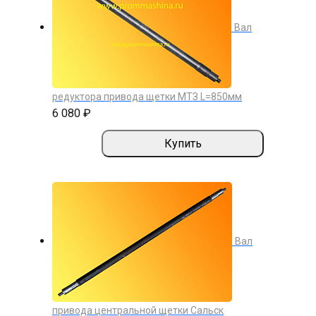
Вал
редуктора привода щетки МТЗ L=850мм
6 080 ₽
Купить
Вал
привода центральной щетки Сальск