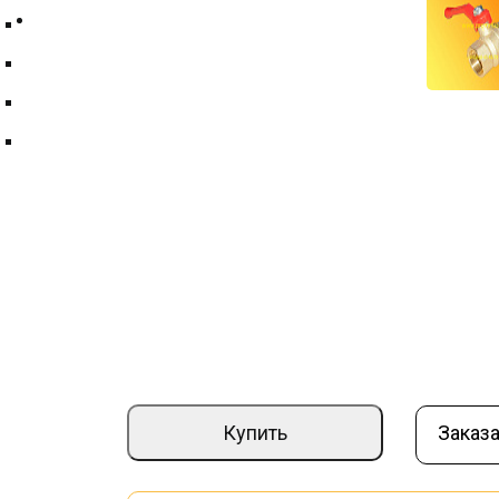
Контакты
Техпластина ТМКЩ
Фильтры и фильтрующие элементы
Цепи
Краны шаровые
Кран шаровой ду 25
Артикул:
000010566
Вес (кг):
0,4
–
+
1 370 ₽
Купить
Заказа