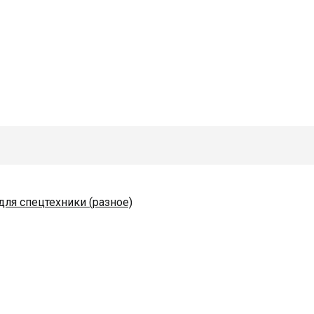
для спецтехники (разное)
одяные и комплектующие
коразбрасывателей