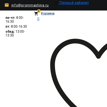
Личный кабинет
info@prommashina.ru
0
Корзина
пн-чт:
8:00-
0
16:30
пт:
8:00-16:30
обед:
13:00-
13:30