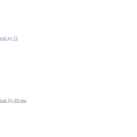
ой ду 15
вый Ду 80 мм