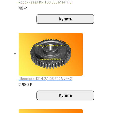
корончатая КРН 03.633 М14-1,5
46 ₽
Купить
Шестерня КРН-2,1.03.609А z=42
2 980 ₽
Купить