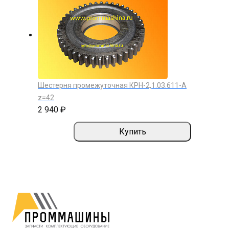
Шестерня промежуточная КРН-2,1.03.611-A
z=42
2 940 ₽
Купить