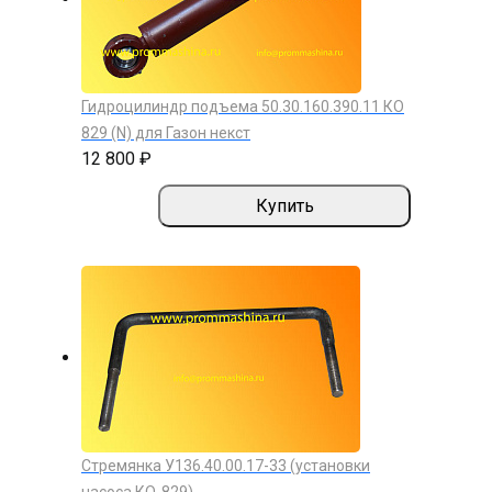
Гидроцилиндр подъема 50.30.160.390.11 КО
829 (N) для Газон некст
12 800 ₽
Купить
Стремянка У136.40.00.17-33 (установки
насоса КО-829)