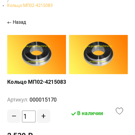
/
Кольцо МП02-4215083
Назад
Кольцо МП02-4215083
Артикул:
000015170
В наличии
–
+