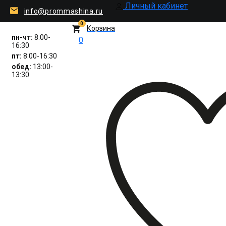
Личный кабинет
info@prommashina.ru
0
Корзина
пн-чт:
8:00-
0
16:30
пт:
8:00-16:30
обед:
13:00-
13:30