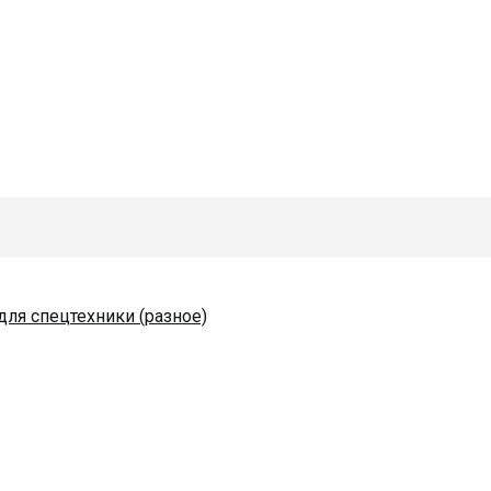
для спецтехники (разное)
одяные и комплектующие
коразбрасывателей