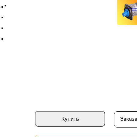
Контакты
Техпластина ТМКЩ
Фильтры и фильтрующие элементы
Цепи
Краны шаровые
Гидромотор 310.4.56.00.06
Артикул:
000011367
Вес (кг):
17,1
–
+
59 800 ₽
Купить
Заказа