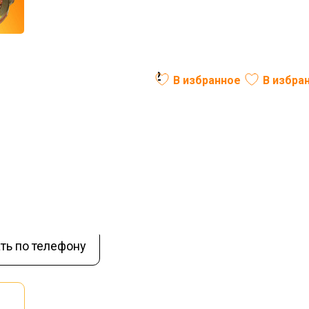
СБ БЭТ ДиА для МТЗ 80, 82
В избранное
В избра
В наличии
ть по телефону