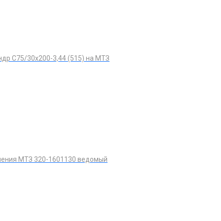
др С75/30х200-3,44 (515) на МТЗ
ления МТЗ 320-1601130 ведомый