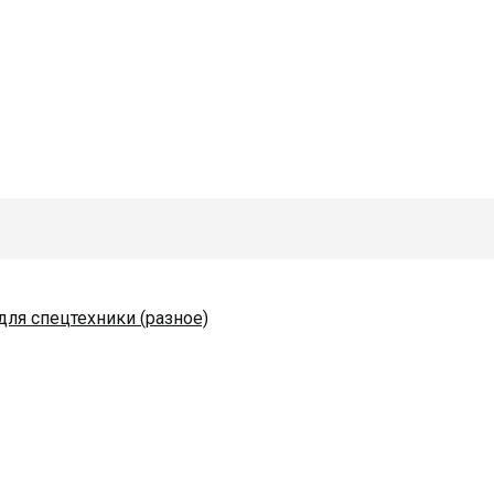
для спецтехники (разное)
одяные и комплектующие
 82
коразбрасывателей