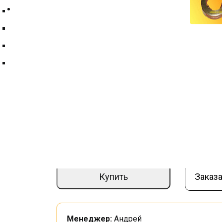
Контакты
Техпластина ТМКЩ
Фильтры и фильтрующие элементы
Цепи
Диск нажимной 220-3502030 МТЗ.320 
Краны шаровые
Артикул:
000008768
–
+
9 320 ₽
Купить
Заказа
Менеджер:
Андрей