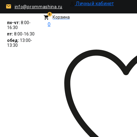
Личный кабинет
info@prommashina.ru
0
Корзина
пн-чт:
8:00-
0
16:30
пт:
8:00-16:30
обед:
13:00-
13:30