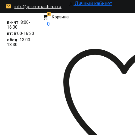
Личный кабинет
info@prommashina.ru
0
Корзина
пн-чт:
8:00-
0
16:30
пт:
8:00-16:30
обед:
13:00-
13:30