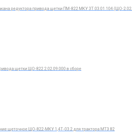
кана редуктора привода щетки ПМ-822 МКУ 3Т.03.01.104 (ЩО-2.02.
ривода щетки ЩО-822 2.02.09.000 в сборе
ие щеточное ЩО-822-МКУ 1,4Т-03.2 для трактора МТЗ 82