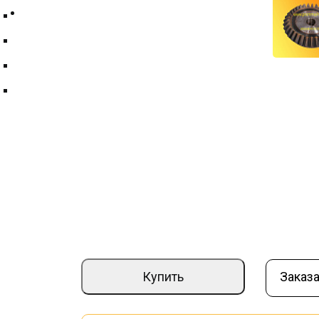
Контакты
Техпластина ТМКЩ
Фильтры и фильтрующие элементы
Цепи
Краны шаровые
Шестерня коническая ЩО-2.02.10.006 
Артикул:
000016259
–
+
9 300 ₽
Купить
Заказа