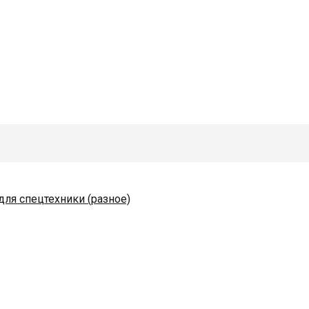
для спецтехники (разное)
одяные и комплектующие
коразбрасывателей