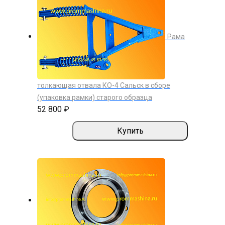
Рама
толкающая отвала КО-4 Сальск в сборе
(упаковка рамки) старого образца
52 800 ₽
Купить