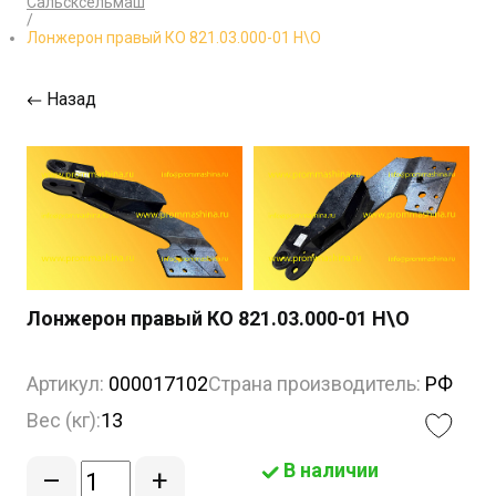
Сальсксельмаш
/
Лонжерон правый КО 821.03.000-01 Н\О
Назад
Лонжерон правый КО 821.03.000-01 Н\О
Артикул:
000017102
Страна производитель:
РФ
Вес (кг):
13
В наличии
–
+