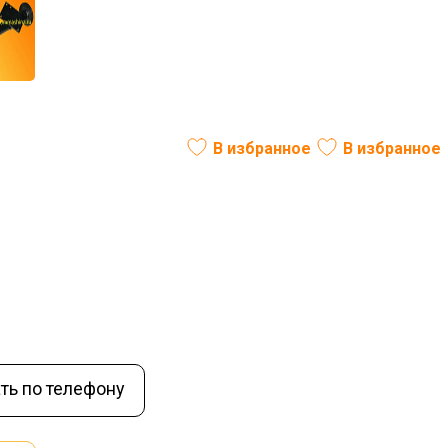
0 Сальск левая 1050 мм
В избранное
В избранное
ль:
РФ
В наличии
ть по телефону