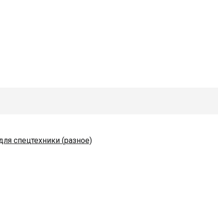
для спецтехники (разное)
одяные и комплектующие
льмаш
коразбрасывателей