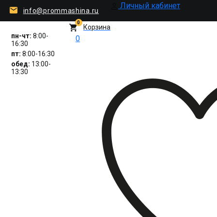
Личный кабинет
info@prommashina.ru
0
Корзина
пн-чт:
8:00-
0
16:30
пт:
8:00-16:30
обед:
13:00-
13:30