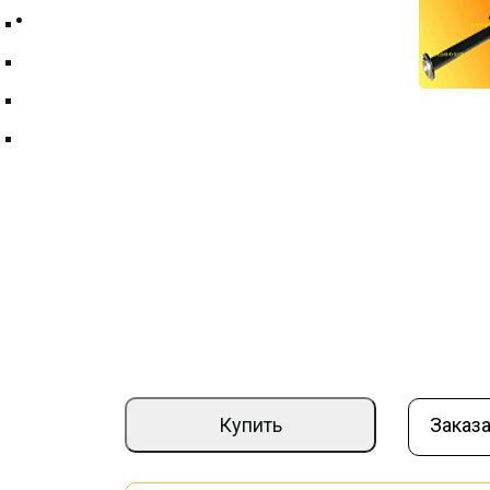
Контакты
Техпластина ТМКЩ
Фильтры и фильтрующие элементы
Цепи
Краны шаровые
Балка приводная (труба) МК 04.00.00
Артикул:
000014827
Страна производите
–
+
10 840 ₽
Купить
Заказа