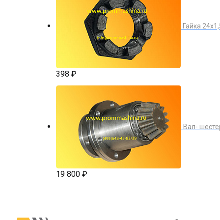
Гайка 24х1
398 ₽
Вал- шесте
19 800 ₽