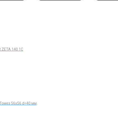
 ZETA 140 1C
Томез 56х56 d=40 мм