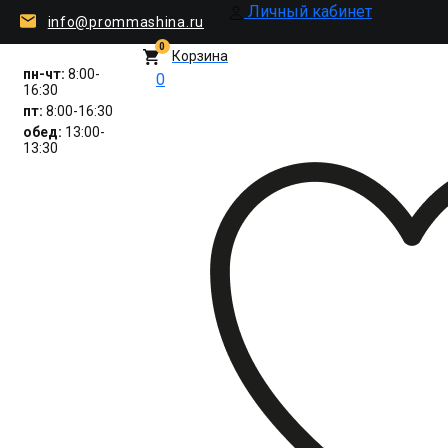
Личный кабинет
info@prommashina.ru
0
Корзина
пн-чт:
8:00-
0
16:30
пт:
8:00-16:30
обед:
13:00-
13:30