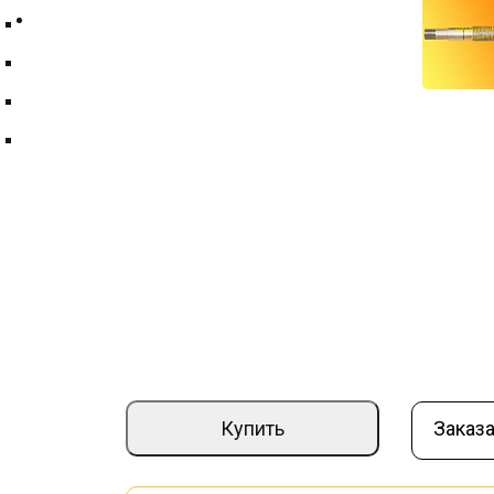
Контакты
Техпластина ТМКЩ
Фильтры и фильтрующие элементы
Цепи
Краны шаровые
Вал привода транспортера Томез РП 02
Артикул:
000008522
Страна производите
–
+
12 980 ₽
Купить
Заказа