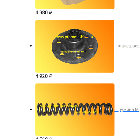
4 980 ₽
Фланец раз
4 920 ₽
Пружина МН