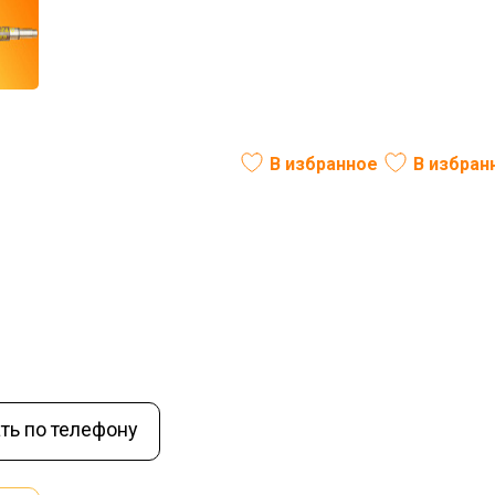
.00.001 (327.01.03.00.001)
В избранное
В избран
ль:
РФ
Вес (кг):
25
В наличии
ть по телефону