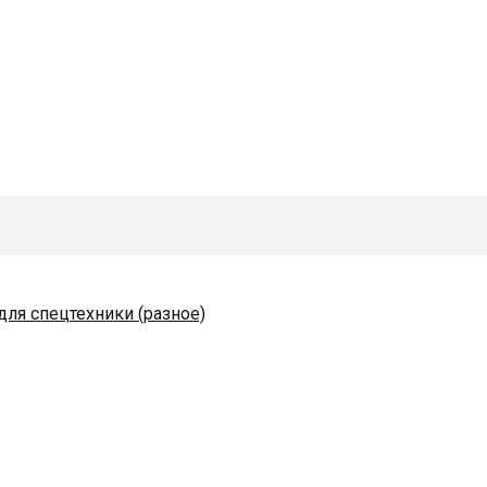
для спецтехники (разное)
одяные и комплектующие
коразбрасывателей
)