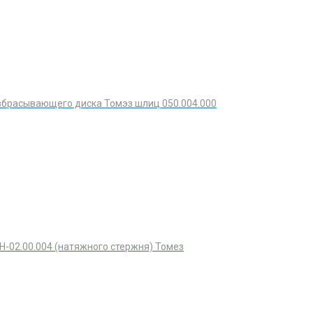
брасывающего диска Томэз шлиц 050.004.000
-02.00.004 (натяжного стержня) Томез