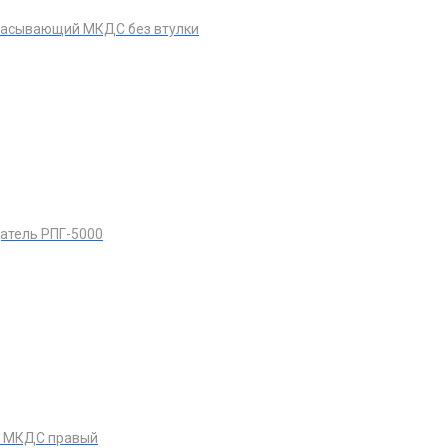
расывающий МКДС без втулки
атель РПГ-5000
е МКДС правый