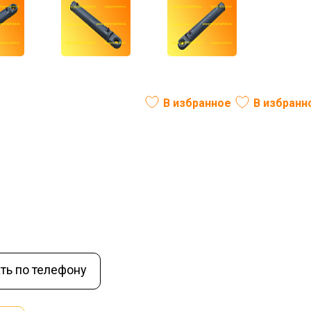
80х40х400 без проушины
В избранное
В избранн
ль:
РФ
В наличии
ть по телефону