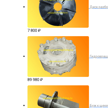
Диск разб
7 800 ₽
Гидровращ
89 980 ₽
Буж к щек