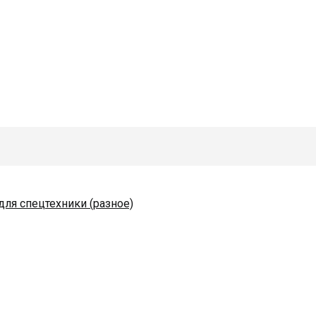
для спецтехники (разное)
одяные и комплектующие
коразбрасывателей
ы