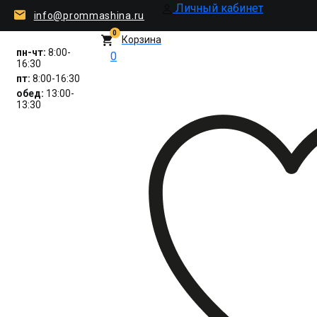
Личный кабинет
info@prommashina.ru
0
Корзина
пн-чт:
8:00-
0
16:30
пт:
8:00-16:30
обед:
13:00-
13:30