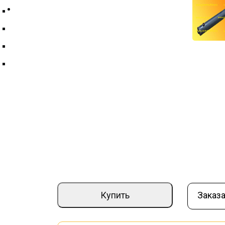
Контакты
Техпластина ТМКЩ
Фильтры и фильтрующие элементы
Цепи
Краны шаровые
Гидроцилиндр подъема отвала МКДС 
Артикул:
000016099
Страна производите
–
+
39 860 ₽
Купить
Заказа