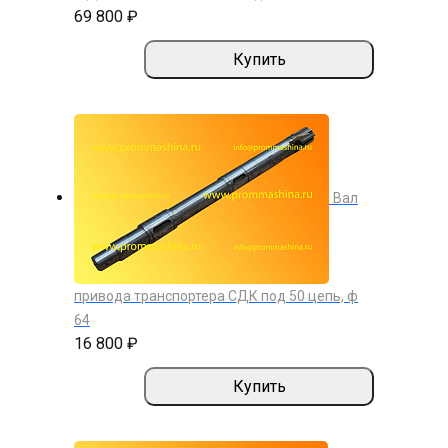
69 800 ₽
Купить
Вал
привода транспортера СДК под 50 цепь, ф
64
16 800 ₽
Купить