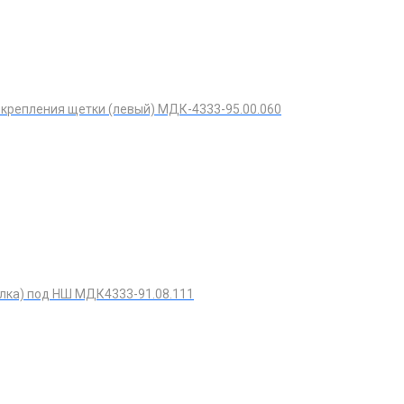
крепления щетки (левый) МДК-4333-95.00.060
лка) под НШ МДК4333-91.08.111