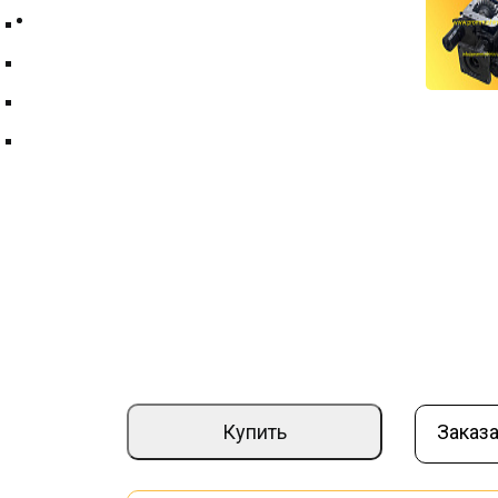
Контакты
Техпластина ТМКЩ
Фильтры и фильтрующие элементы
Цепи
Краны шаровые
КОМ МДК-53215.91.12.000-05
Артикул:
000002777
Страна производите
–
+
69 800 ₽
Купить
Заказа