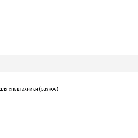
для спецтехники (разное)
одяные и комплектующие
коразбрасывателей