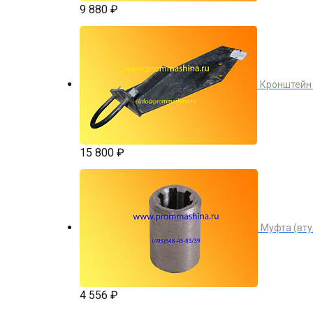
9 880 ₽
Кронштейн 
15 800 ₽
Муфта (вту
4 556 ₽