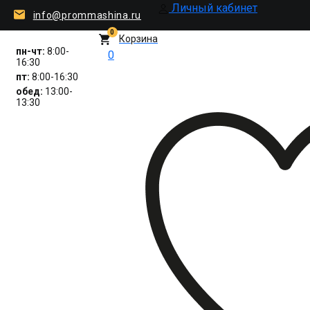
Личный кабинет
info@prommashina.ru
0
Корзина
пн-чт:
8:00-
0
16:30
пт:
8:00-16:30
обед:
13:00-
13:30