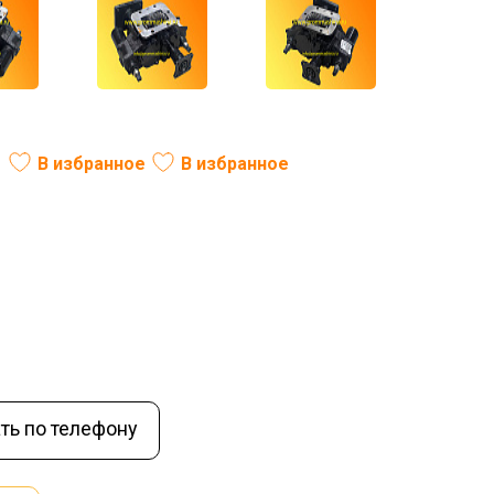
В избранное
В избранное
ль:
РФ
Вес (кг):
21
В наличии
ть по телефону