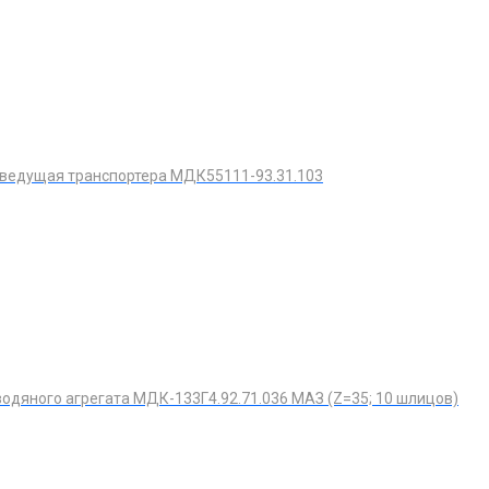
 ведущая транспортера МДК55111-93.31.103
одяного агрегата МДК-133Г4.92.71.036 МАЗ (Z=35; 10 шлицов)