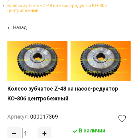
/
Колесо зубчатое Z-48 на насос-редуктор КО-806
центробежный
Назад
Колесо зубчатое Z-48 на насос-редуктор
КО-806 центробежный
Артикул:
000017369
В наличии
–
+