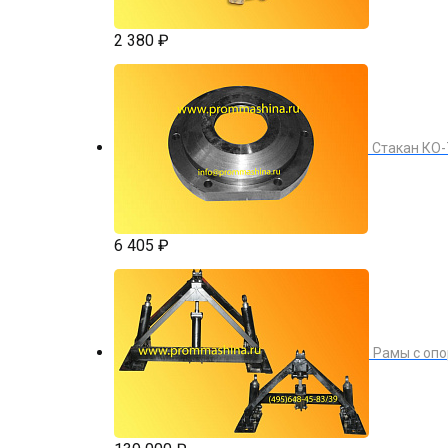
2 380 ₽
Стакан КО-
6 405 ₽
Рамы с опо