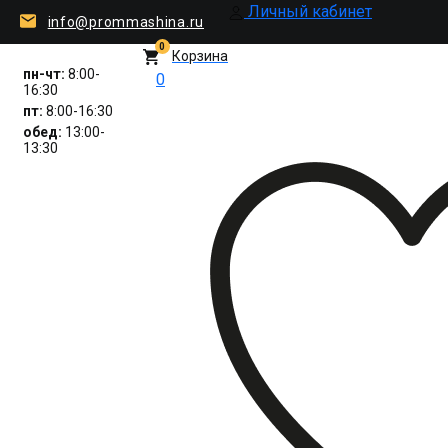
Личный кабинет
info@prommashina.ru
0
Корзина
пн-чт:
8:00-
0
16:30
пт:
8:00-16:30
обед:
13:00-
13:30