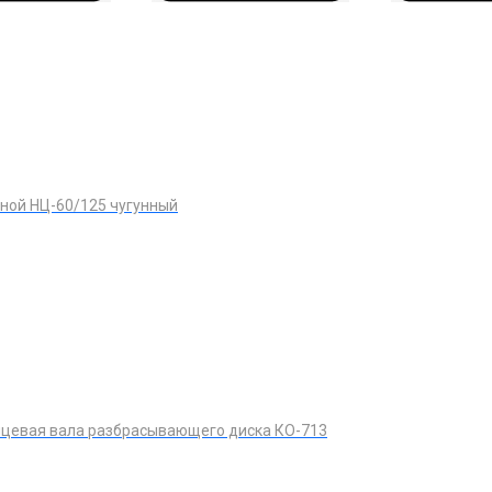
ной НЦ-60/125 чугунный
ицевая вала разбрасывающего диска КО-713