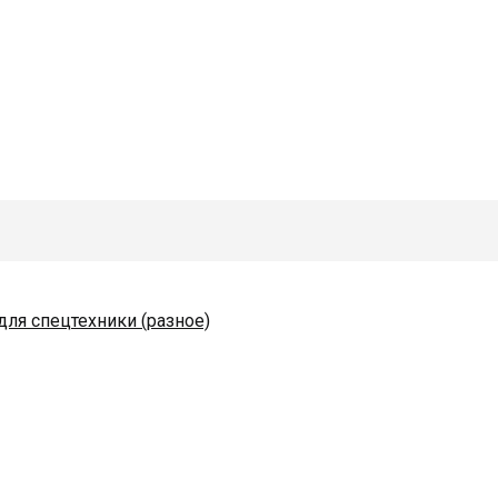
для спецтехники (разное)
одяные и комплектующие
коразбрасывателей