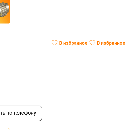
оса КО-713.32.16.006
В избранное
В избранное
ль:
РФ
Вес (кг):
1,8
В наличии
ть по телефону