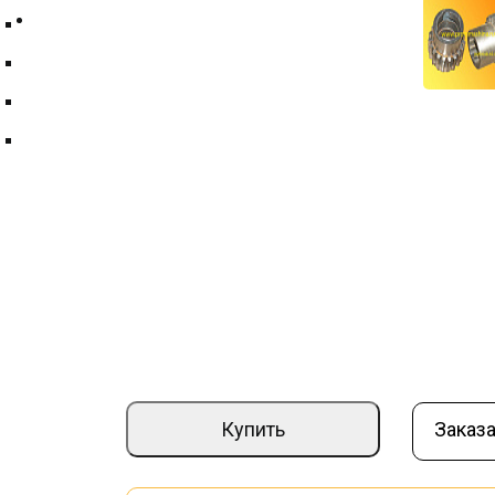
Контакты
Техпластина ТМКЩ
Фильтры и фильтрующие элементы
Цепи
Краны шаровые
Вал-шестерня редуктора водяного нас
Артикул:
000003821
Страна производите
–
+
5 978 ₽
Купить
Заказа