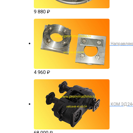
9 880 ₽
Направляю
4 960 ₽
КОМ ЭД244
68 000 ₽