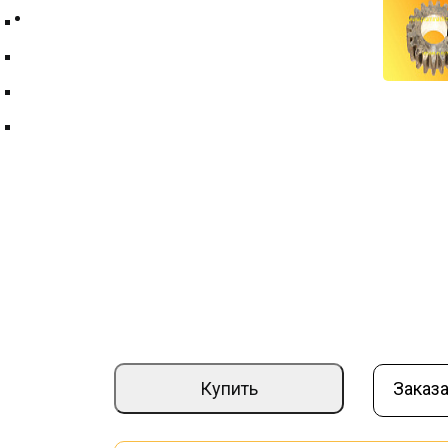
Контакты
Техпластина ТМКЩ
Фильтры и фильтрующие элементы
Цепи
Краны шаровые
Шестерня ЭД 405-80.02.005 редуктор
Артикул:
000009331
Вес (кг):
1
–
+
4 960 ₽
Купить
Заказа