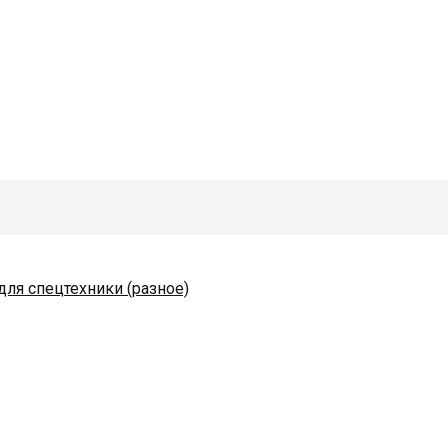
для спецтехники (разное)
одяные и комплектующие
коразбрасывателей