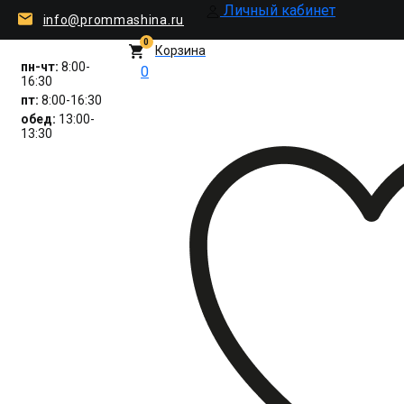
Личный кабинет
info@prommashina.ru
0
Корзина
пн-чт:
8:00-
0
16:30
пт:
8:00-16:30
обед:
13:00-
13:30