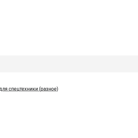
для спецтехники (разное)
одяные и комплектующие
коразбрасывателей