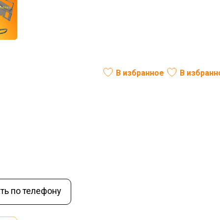
Д-405.40.01.000 (левый)
В избранное
В избранн
ль:
РФ
Вес (кг):
12
В наличии
ть по телефону