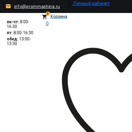
Личный кабинет
info@prommashina.ru
0
Корзина
пн-чт:
8:00-
0
16:30
пт:
8:00-16:30
обед:
13:00-
13:30