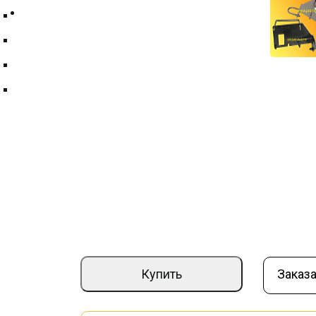
Контакты
Техпластина ТМКЩ
Фильтры и фильтрующие элементы
Цепи
Краны шаровые
Кронштейн щеточного оборудования Э
Артикул:
000008334
Страна производите
–
+
21 000 ₽
Купить
Заказа