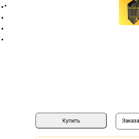
Контакты
Техпластина ТМКЩ
Фильтры и фильтрующие элементы
Цепи
Краны шаровые
Кронштейн гидромотора ЭД-410-40.05
Артикул:
000002800
Страна производите
–
+
19 736 ₽
Купить
Заказа