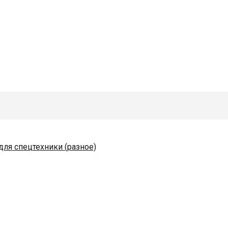
для спецтехники (разное)
одяные и комплектующие
коразбрасывателей
 ЭД)