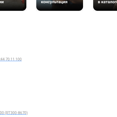
44 70.11.100
00 (RT300-8670)