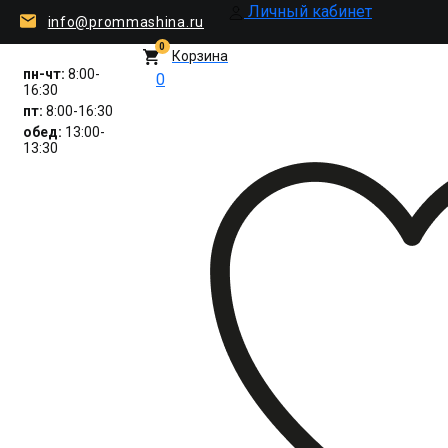
Личный кабинет
info@prommashina.ru
0
Корзина
пн-чт:
8:00-
0
16:30
пт:
8:00-16:30
обед:
13:00-
13:30