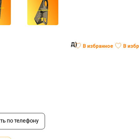
.100 (картер щека левая ЭД)
В избранное
В изб
ль:
РФ
Вес (кг):
25,1
В наличии
ть по телефону