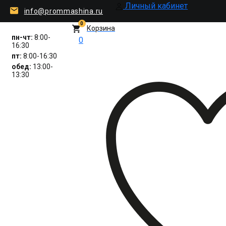
Личный кабинет
info@prommashina.ru
0
Корзина
пн-чт:
8:00-
0
16:30
пт:
8:00-16:30
обед:
13:00-
13:30