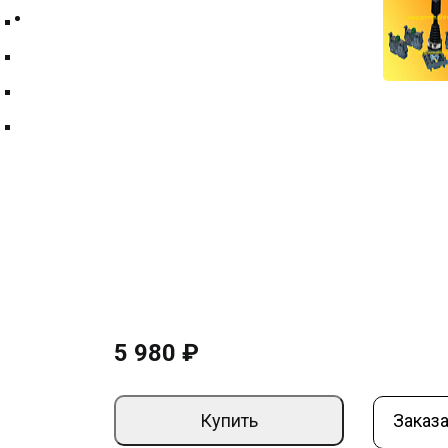
Контакты
Техпластина ТМКЩ
Фильтры и фильтрующие элементы
Цепи
Краны шаровые
Джойстик-MJS6-60В.-без-фиксац.-+К
фронтального-монтажа
Артикул:
000014928
Страна производите
–
+
5 980 ₽
Купить
Заказа