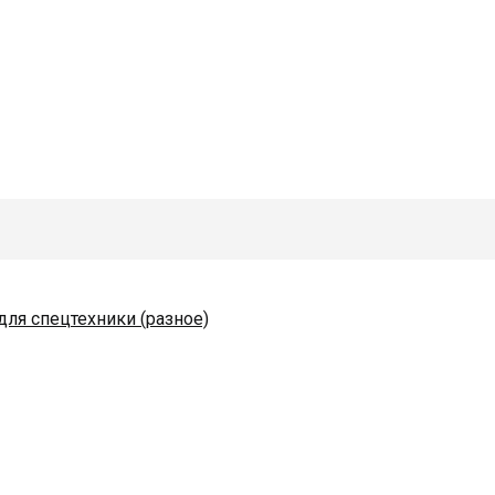
для спецтехники (разное)
одяные и комплектующие
)
коразбрасывателей
ьного-монтажа