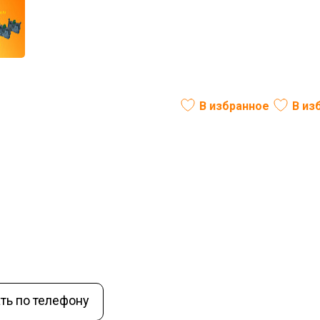
онтакт-МСВ-10-
В избранное
В из
ль:
РФ
Вес (кг):
0,1
В наличии
ть по телефону