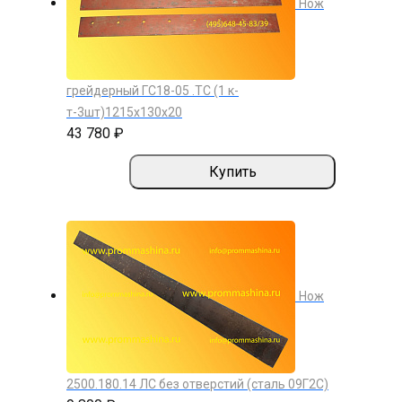
Нож
грейдерный ГС18-05 .ТС (1 к-
т-3шт)1215х130х20
43 780 ₽
Купить
Нож
2500.180.14 ЛС без отверстий (сталь 09Г2С)