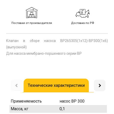
Поставки от производителя
Доставка по РФ
Клапан в сборе насоса ВР265305(1х12)-ВР300(1х6)
(выпускной)
Для насоса мембрано-поршенвого серии BP
Технические характеристики
Доставка
Применяемость
насос ВР 300
Масса, кг
0,1